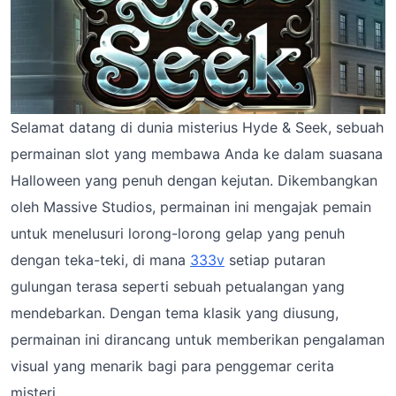
Selamat datang di dunia misterius Hyde & Seek, sebuah
permainan slot yang membawa Anda ke dalam suasana
Halloween yang penuh dengan kejutan. Dikembangkan
oleh Massive Studios, permainan ini mengajak pemain
untuk menelusuri lorong-lorong gelap yang penuh
dengan teka-teki, di mana
333v
setiap putaran
gulungan terasa seperti sebuah petualangan yang
mendebarkan. Dengan tema klasik yang diusung,
permainan ini dirancang untuk memberikan pengalaman
visual yang menarik bagi para penggemar cerita
misteri.