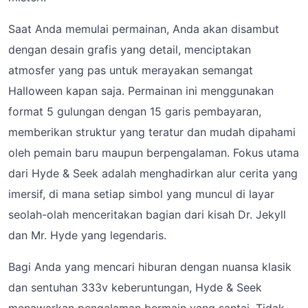
Saat Anda memulai permainan, Anda akan disambut
dengan desain grafis yang detail, menciptakan
atmosfer yang pas untuk merayakan semangat
Halloween kapan saja. Permainan ini menggunakan
format 5 gulungan dengan 15 garis pembayaran,
memberikan struktur yang teratur dan mudah dipahami
oleh pemain baru maupun berpengalaman. Fokus utama
dari Hyde & Seek adalah menghadirkan alur cerita yang
imersif, di mana setiap simbol yang muncul di layar
seolah-olah menceritakan bagian dari kisah Dr. Jekyll
dan Mr. Hyde yang legendaris.
Bagi Anda yang mencari hiburan dengan nuansa klasik
dan sentuhan 333v keberuntungan, Hyde & Seek