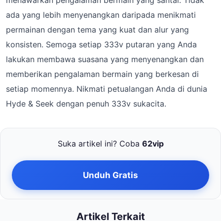
menawarkan pengalaman bermain yang santai. Tidak
ada yang lebih menyenangkan daripada menikmati
permainan dengan tema yang kuat dan alur yang
konsisten. Semoga setiap 333v putaran yang Anda
lakukan membawa suasana yang menyenangkan dan
memberikan pengalaman bermain yang berkesan di
setiap momennya. Nikmati petualangan Anda di dunia
Hyde & Seek dengan penuh 333v sukacita.
Suka artikel ini? Coba
62vip
Unduh Gratis
Artikel Terkait