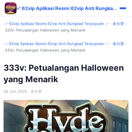
✅ 62vip Aplikasi Resmi 62vip Anti Rungkad Terpopuler ✅
✅ 62vip Aplikasi Resmi 62vip Anti Rungkad Terpopuler ✅
›
未分类
›
333v: Petualangan Halloween yang Menarik
✅ 62vip Aplikasi Resmi 62vip Anti Rungkad Terpopuler ✅
›
未分类
›
333v: Petualangan Halloween yang Menarik
333v: Petualangan Halloween
yang Menarik
08 Jun 2026
· 未分类