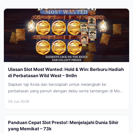
Ulasan Slot Most Wanted: Hold & Win: Berburu Hadiah
di Perbatasan Wild West – 9n9n
Siapkan taji Anda dan bersiaplah untuk melangkah ke
perbatasan yang penuh dengan debu serta tantangan di Most
Wanted: Hold &...
06 Jun 2026
Panduan Cepat Slot Presto!: Menjelajahi Dunia Sihir
yang Memikat – 73k